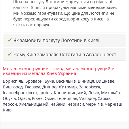
Ціна на послугу Логотипи формується на підставі
вашого ТЗ після прорахунку нашими менеджерами.
Ми можемо гарантувати, що ціна для Логотипи не
буде перевищувати середньоринкову в Києві, а
якість вас порадує.
✔
Як замовити послугу Логотипи в Києві
✔
Чому Київ замовляє Логотипи в Авалонінвест
Металлоконструкции - завод металлоконструкций и
изделий из металла Киев Украина
Бориспіль
,
Бровари
,
Буча
,
Васильків
,
Вінниця
,
Вишневе
,
Вишгород
,
Глеваха
,
Дніпро
,
Житомир
,
Запоріжжя
,
Івано-Франківськ
,
Ірпінь
,
Кропивницький
,
Львів
,
Миколаїв
,
Обухів
,
Одеса
,
Рівне
,
Суми
,
Тернопіль
,
Ужгород
,
Харків
,
Херсон
,
Хмельницький
,
Чабани
,
Черкаси
,
Чернігів
,
Чернівці
,
Київ