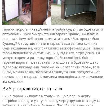
Гаражні ворота – невід'ємний атрибут будівлі, де буде стояти
автомобіль. Чому використання гаража краще, ніж платна
стоянка? Чому небажано залишати автомобіль просто біля
будинку? А тому, що тільки в гаражі ваша залізна конячка
буде захищена від несприятливих атмосферних умов. Тільки
гараж повністю захистить машину від снігу, вітру, дощу, які
можуть сприяти розвитку корозії або появі іржі. Якісні
гаражні ворота – це гарантія того, що авто буде захищено
від злому, викрадення, грабежу. Якщо утеплити гараж, то в
ньому можна також зберігати техніку та інші предмети. Без
гарних воріт в гаражі неможлива повноцінна захист машини
від крадіжки.
Вибір гаражних воріт та їх
Вибір гаражних воріт з металу - на що в першу чергу
потрібно звернути увагу. В першу чергу зручність заїзду та
виїзду ну і, звичайно ж, безпека. Потрібно враховувати