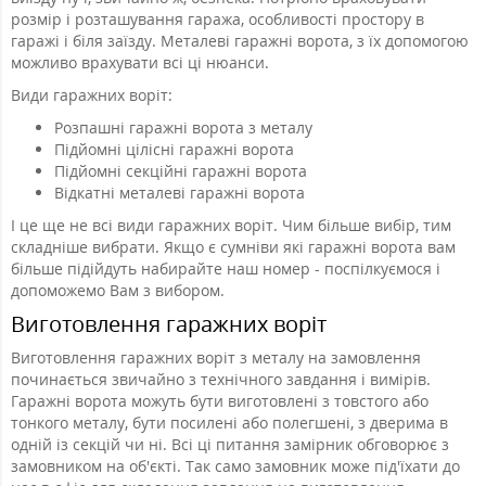
розмір і розташування гаража, особливості простору в
гаражі і біля заїзду. Металеві гаражні ворота, з їх допомогою
можливо врахувати всі ці нюанси.
Види гаражних воріт:
Розпашні гаражні ворота з металу
Підйомні цілісні гаражні ворота
Підйомні секційні гаражні ворота
Відкатні металеві гаражні ворота
І це ще не всі види гаражних воріт. Чим більше вибір, тим
складніше вибрати. Якщо є сумніви які гаражні ворота вам
більше підійдуть набирайте наш номер - поспілкуємося і
допоможемо Вам з вибором.
Виготовлення гаражних воріт
Виготовлення гаражних воріт з металу на замовлення
починається звичайно з технічного завдання і вимірів.
Гаражні ворота можуть бути виготовлені з товстого або
тонкого металу, бути посилені або полегшені, з дверима в
одній із секцій чи ні. Всі ці питання замірник обговорює з
замовником на об'єкті. Так само замовник може під'їхати до