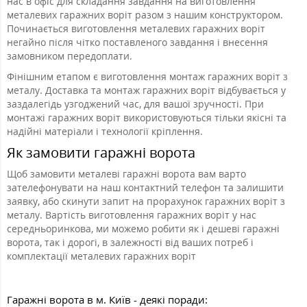
нас в офіс для складання завдання на виготовлення
металевих гаражних воріт разом з нашим конструктором.
Починається виготовлення металевих гаражних воріт
негайно після чітко поставленого завдання і внесення
замовником передоплати.
Фінішним етапом є виготовлення монтаж гаражних воріт з
металу. Доставка та монтаж гаражних воріт відбувається у
заздалегідь узгоджений час, для вашої зручності. При
монтажі гаражних воріт використовуються тільки якісні та
надійні матеріали і технології кріплення.
Як замовити гаражні ворота
Щоб замовити металеві гаражні ворота вам варто
зателефонувати на наш контактний телефон та залишити
заявку, або скинути запит на прорахунок гаражних воріт з
металу. Вартість виготовлення гаражних воріт у нас
середньоринкова, ми можемо робити як і дешеві гаражні
ворота, так і дорогі, в залежності від ваших потреб і
комплектації металевих гаражних воріт
Гаражні ворота в м. Київ - деякі поради: