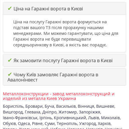
✔
Ціна на Гаражні ворота в Києві
Ціна на послугу Гаражні ворота формується на
підставі вашого ТЗ після прорахунку нашими
менеджерами. Ми можемо гарантувати, що ціна для
Гаражні ворота не буде перевищувати
середньоринкову в Києві, а якість вас порадує.
✔
Як замовити послугу Гаражні ворота в Києві
✔
Чому Київ замовляє Гаражні ворота в
Авалонінвест
Металлоконструкции - завод металлоконструкций и
изделий из металла Киев Украина
Бориспіль
,
Бровари
,
Буча
,
Васильків
,
Вінниця
,
Вишневе
,
Вишгород
,
Глеваха
,
Дніпро
,
Житомир
,
Запоріжжя
,
Івано-Франківськ
,
Ірпінь
,
Кропивницький
,
Львів
,
Миколаїв
,
Обухів
,
Одеса
,
Рівне
,
Суми
,
Тернопіль
,
Ужгород
,
Харків
,