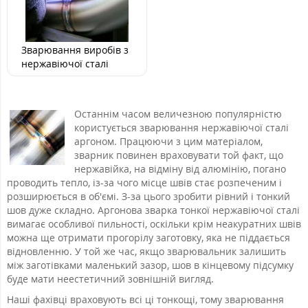
Зварювання виробів з
нержавіючої сталі
Останнім часом величезною популярністю
користується зварювання нержавіючої сталі
аргоном. Працюючи з цим матеріалом,
зварник повинен враховувати той факт, що
нержавійка, на відміну від алюмінію, погано
проводить тепло, із-за чого місце швів стає розпеченим і
розширюється в об'ємі. З-за цього зробити рівний і тонкий
шов дуже складно. Аргонова зварка тонкої нержавіючої сталі
вимагає особливої пильності, оскільки крім неакуратних швів
можна ще отримати прогорілу заготовку, яка не піддається
відновленню. У той же час, якщо зварювальник залишить
між заготівками маленький зазор, шов в кінцевому підсумку
буде мати неестетичний зовнішній вигляд.
Наші фахівці враховують всі ці тонкощі, тому зварювання