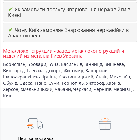
✔
Як замовити послугу Зварювання нержавійки в
Києві
✔
Чому Київ замовляє Зварювання нержавійки в
Авалонінвест
Металлоконструкции - завод металлоконструкций и
изделий из металла Киев Украина
Бориспіль
,
Бровари
,
Буча
,
Васильків
,
Вінниця
,
Вишневе
,
Вишгород
,
Глеваха
,
Дніпро
,
Житомир
,
Запоріжжя
,
Івано-Франківськ
,
Ірпінь
,
Кропивницький
,
Львів
,
Миколаїв
,
Обухів
,
Одеса
,
Рівне
,
Суми
,
Тернопіль
,
Ужгород
,
Харків
,
Херсон
,
Хмельницький
,
Чабани
,
Черкаси
,
Чернігів
,
Чернівці
,
Київ
Швидка доставка