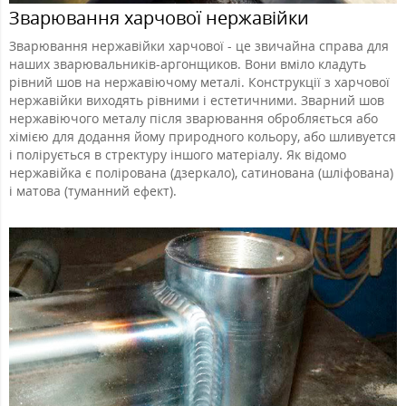
Зварювання харчової нержавійки
Зварювання нержавійки харчової - це звичайна справа для
наших зварювальників-аргонщиков. Вони вміло кладуть
рівний шов на нержавіючому металі. Конструкції з харчової
нержавійки виходять рівними і естетичними. Зварний шов
нержавіючого металу після зварювання обробляється або
хімією для додання йому природного кольору, або шливуется
і полірується в стректуру іншого матеріалу. Як відомо
нержавійка є полірована (дзеркало), сатинована (шліфована)
і матова (туманний ефект).