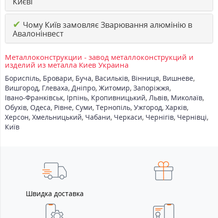
Києві
✔
Чому Київ замовляє Зварювання алюмінію в
Авалонінвест
Металлоконструкции - завод металлоконструкций и
изделий из металла Киев Украина
Бориспіль
,
Бровари
,
Буча
,
Васильків
,
Вінниця
,
Вишневе
,
Вишгород
,
Глеваха
,
Дніпро
,
Житомир
,
Запоріжжя
,
Івано-Франківськ
,
Ірпінь
,
Кропивницький
,
Львів
,
Миколаїв
,
Обухів
,
Одеса
,
Рівне
,
Суми
,
Тернопіль
,
Ужгород
,
Харків
,
Херсон
,
Хмельницький
,
Чабани
,
Черкаси
,
Чернігів
,
Чернівці
,
Київ
Швидка доставка