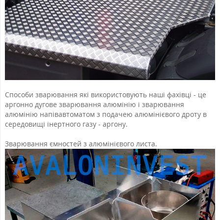
Способи зварювання які використовують наші фахівці - це
аргонно дугове зварювання алюмінію і зварювання
алюмінію напівавтоматом з подачею алюмінієвого дроту в
середовищі інертного газу - аргону.
Зварювання ємностей з алюмінієвого листа.