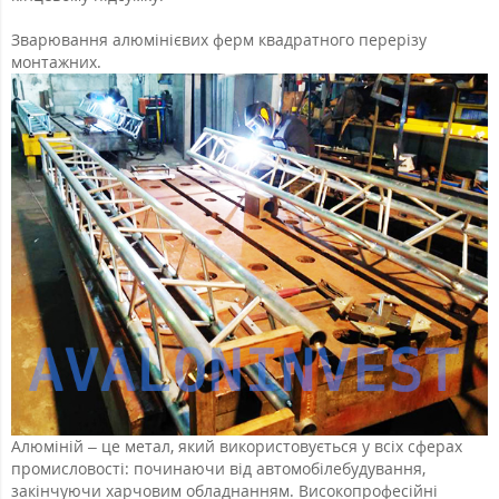
Зварювання алюмінієвих ферм квадратного перерізу
монтажних.
Алюміній – це метал, який використовується у всіх сферах
промисловості: починаючи від автомобілебудування,
закінчуючи харчовим обладнанням. Високопрофесійні