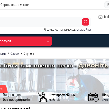
беріть Ваше місто!
R
in
Я шукаю, наприклад,
скамейка
ослуги
азин
Сходи
Ступені
 з металеві