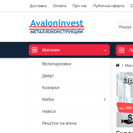
Доставка
Оплата
Про нас
Публічна оферта
О
Магазин
П
Велопарковки
Маг
Двері
Козирки
Меблі
Навіси
Решітки на вікна
Сходи