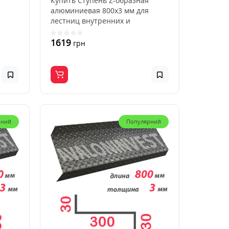
Купить Ступень Z-образная
алюминиевая 800x3 мм для
лестниц внутренних и
ры..
наружных, для дома, квартиры..
1619
грн
рний
Популярний