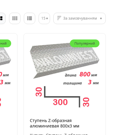
15
За замовчуванням
рний
Популярний
Ступень Z-образная
алюминиевая 800x3 мм