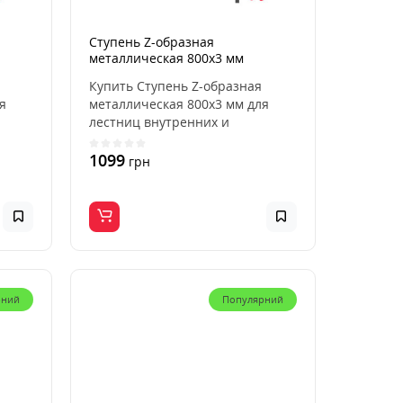
Ступень Z-образная
металлическая 800x3 мм
Купить Ступень Z-образная
я
металлическая 800x3 мм для
лестниц внутренних и
..
наружных, для дома, кварти..
1099
грн
рний
Популярний