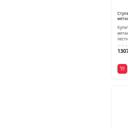
Ступ
мета
Купи
мета
лест
наруж
130