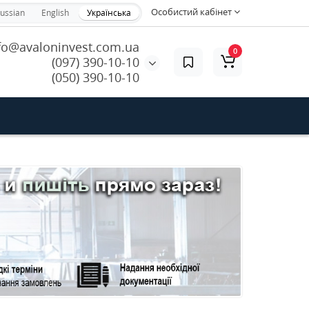
Особистий кабінет
ussian
English
Українська
fo@avaloninvest.com.ua
0
(097) 390-10-10
(050) 390-10-10