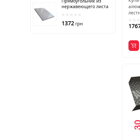
Купи
Прямоугольник из
нержавеющего листа
алюм
250х500 мм размер
лест
толщина 3 мм
наруж
1372
грн
176