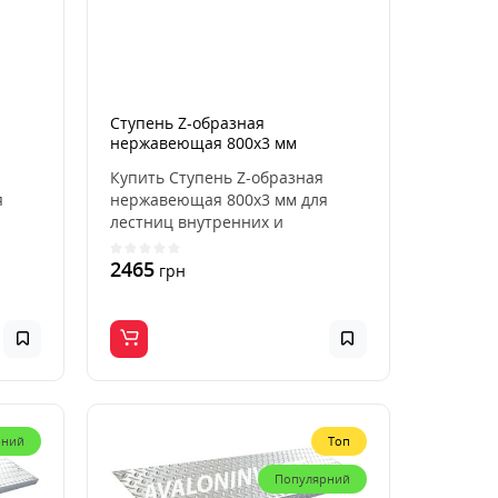
Ступень Z-образная
нержавеющая 800x3 мм
Купить Ступень Z-образная
я
нержавеющая 800x3 мм для
лестниц внутренних и
ры..
наружных, для дома, квартиры..
2465
грн
рний
Топ
Популярний