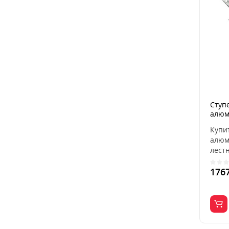
Ступ
алюм
Купи
алюм
лест
наруж
176