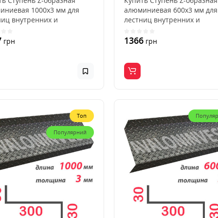
ть Ступень Z-образная
Купить Ступень Z-образная
иниевая 1000x3 мм для
алюминиевая 600x3 мм для
ниц внутренних и
лестниц внутренних и
ных, для дома, квартир..
наружных, для дома, кварти
7
1366
грн
грн
Топ
Популя
Популярний