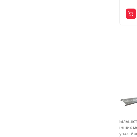
Більшіс
інших м
увазі йо