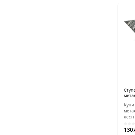
Ступ
мета
Купи
мета
лест
наруж
130