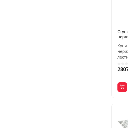
Ступ
нерж
Купи
нерж
лест
наруж
280