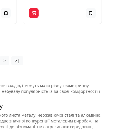
>
>|
ня сходів, і можуть мати різну геометричну
 небувалу популярність із-за своєї комфортності і
у
го листа металу, нержавіючої сталі та алюмінію,
адає значної конкуренції металевим виробам, на
йкості до різноманітних агресивних середовищ.