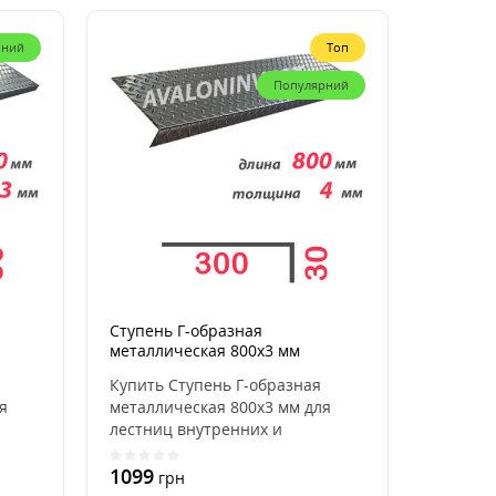
рний
Топ
Популярний
Ступень Г-образная
металлическая 800x3 мм
Купить Ступень Г-образная
я
металлическая 800x3 мм для
лестниц внутренних и
..
наружных, для дома, кварти..
1099
грн