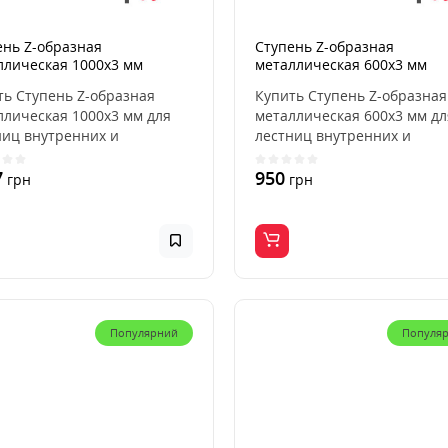
ень Z-образная
Ступень Z-образная
ллическая 1000x3 мм
металлическая 600x3 мм
ть Ступень Z-образная
Купить Ступень Z-образная
ллическая 1000x3 мм для
металлическая 600x3 мм дл
ниц внутренних и
лестниц внутренних и
ных, для дома, кварт..
наружных, для дома, кварти
7
950
грн
грн
Популярний
Популя