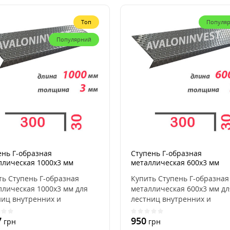
Топ
Популя
Популярний
ень Г-образная
Ступень Г-образная
ллическая 1000x3 мм
металлическая 600x3 мм
ть Ступень Г-образная
Купить Ступень Г-образная
ллическая 1000x3 мм для
металлическая 600x3 мм дл
ниц внутренних и
лестниц внутренних и
ных, для дома, кварт..
наружных, для дома, кварти
7
950
грн
грн