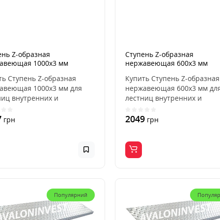
ень Z-образная
Ступень Z-образная
авеющая 1000x3 мм
нержавеющая 600x3 мм
ть Ступень Z-образная
Купить Ступень Z-образная
авеющая 1000x3 мм для
нержавеющая 600x3 мм дл
ниц внутренних и
лестниц внутренних и
ных, для дома, квартир..
наружных, для дома, кварти
7
2049
грн
грн
Популярний
Популя