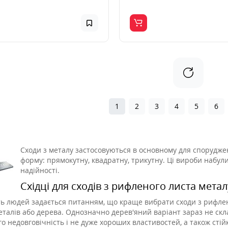
1
2
3
4
5
6
Сходи з металу застосовуються в основному для споруджен
форму: прямокутну, квадратну, трикутну. Ці вироби набули
надійності.
Східці для сходів з рифленого листа метал
ть людей задається питанням, що краще вибрати сходи з рифлено
еталів або дерева. Однозначно дерев'яний варіант зараз не скл
го недовговічність і не дуже хороших властивостей, а також сті