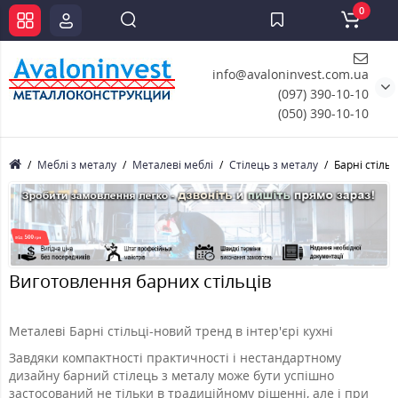
0
info@avaloninvest.com.ua
(097) 390-10-10
(050) 390-10-10
Меблі з металу
Металеві меблі
Стілець з металу
Барні стільц
Виготовлення барних стільців
Металеві Барні стільці-новий тренд в інтер'єрі кухні
Завдяки компактності практичності і нестандартному
дизайну барний стілець з металу може бути успішно
застосований не тільки в традиційному рішенні, але і при