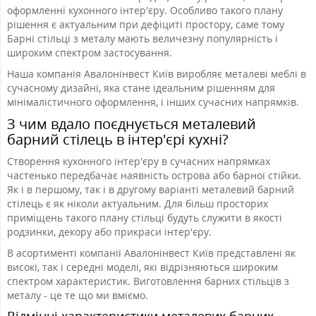
оформленні кухонного інтер'єру. Особливо такого плану
рішення є актуальним при дефіциті простору, саме тому
Барні стільці з металу мають величезну популярність і
широким спектром застосування.
Наша компанія Авалонінвест Київ виробляє металеві меблі в
сучасному дизайні, яка стане ідеальним рішенням для
мінімалістичного оформлення, і інших сучасних напрямків.
З чим вдало поєднується металевий
барний стілець в інтер'єрі кухні?
Створення кухонного інтер'єру в сучасних напрямках
частенько передбачає наявність острова або барної стійки.
Як і в першому, так і в другому варіанті металевий барний
стілець є як ніколи актуальним. Для більш просторих
приміщень такого плану стільці будуть служити в якості
родзинки, декору або прикраси інтер'єру.
В асортименті компанії Авалонінвест Київ представлені як
високі, так і середні моделі, які відрізняються широким
спектром характеристик. Виготовлення барних стільців з
металу - це те що ми вміємо.