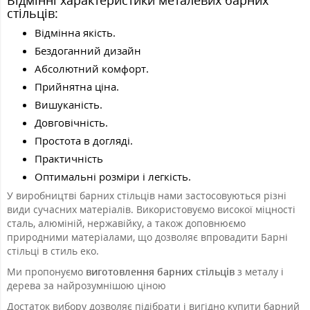
Відмінні характеристики металевих барних
стільців:
Відмінна якість.
Бездоганний дизайн
Абсолютний комфорт.
Прийнятна ціна.
Вишуканість.
Довговічність.
Простота в догляді.
Практичність
Оптимальні розміри і легкість.
У виробництві барних стільців нами застосовуються різні
види сучасних матеріалів. Використовуємо високої міцності
сталь, алюміній, нержавійку, а також доповнюємо
природними матеріалами, що дозволяє впровадити Барні
стільці в стиль еко.
Ми пропонуємо
виготовлення барних стільців
з металу і
дерева за найрозумнішою ціною
Достаток вибору дозволяє підібрати і вигідно купити барний