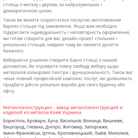
стілець з металу і дерева, за найрозумнішою і
демократичною ціною.
Також ви можете скористатися послугою виготовлення
барних стільців під замовлення. Якщо вам необхідно
підкреслити індивідуальність і неповторність оформлення,
ми готові створити для вас дизайн-проект стильних і
унікальних стільців, завдяки чому ви зможете досягти
бажаного.
Вибираючи рішення створити Барні стільці з нашою
допомогою, Ви отримуєте повну свободу вибору щодо
матеріалів кольорової палітри і функціональності. Також вас
чекає повний професійний комплекс послуг, які дозволяють
придбати дійсно унікальні вироби для свого будинку або
офісу.
Металлоконструкции - завод металлоконструкций и
изделий из металла Киев Украина
Бориспіль
,
Бровари
,
Буча
,
Васильків
,
Вінниця
,
Вишневе
,
Вишгород
,
Глеваха
,
Дніпро
,
Житомир
,
Запоріжжя
,
Івано-Франківськ
,
Ірпінь
,
Кропивницький
,
Львів
,
Миколаїв
,