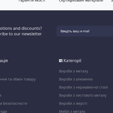
Гарантія якості
Сертифіковані матеріали
З
motions and discounts?
ribe to our newsletter
ація
Категорії
Вироби з металу
ння та обмін товару
Вироби з алюмінію
Вироби з нержавіючої сталі
а
Вироби з листового металу
а Безопасности
Вироби з жерсті
годи
Меблі з металу