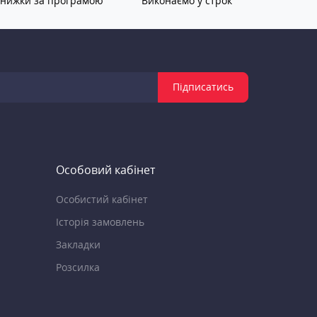
нижки за програмою
Виконаємо у строк
Підписатись
Особовий кабінет
Особистий кабінет
Історія замовлень
Закладки
Розсилка