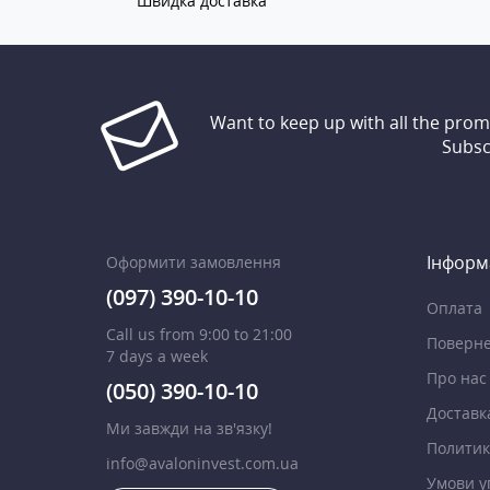
Швидка доставка
Want to keep up with all the pro
Subsc
Інформ
Оформити замовлення
(097) 390-10-10
Оплата
Call us from 9:00 to 21:00
Поверне
7 days a week
Про нас
(050) 390-10-10
Доставк
Ми завжди на зв'язку!
Политик
info@avaloninvest.com.ua
Умови у