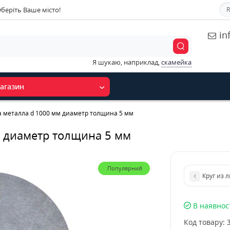
беріть Ваше місто!
R
in
Я шукаю, наприклад,
скамейка
агазин
та металла d 1000 мм диаметр толщина 5 мм
м диаметр толщина 5 мм
Популярний
Круг из 
В наявнос
Код товару: