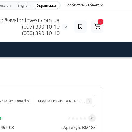
Особистий кабінет
ussian
English
Українська
fo@avaloninvest.com.ua
0
(097) 390-10-10
(050) 390-10-10
листа металла d 800 мм диаметр толщина 5 мм
Квадрат из листа металла 200х200 мм размер толщи
ті
0
3452-03
Артикул:
KM183