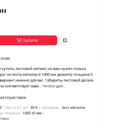
рн
Купити
 опис
е купить листовой металл, но вам нужен только
 Круг из листа металла d 1000 мм диаметр толщина 5
 вариант именно для вас. Габариты листовой детали
а соответствует заво...
Читати далі...
рактеристики
3
Вес кг в 1 шт
30.9
Материал
лист металла
р, толщина
1000 х5 мм
стики