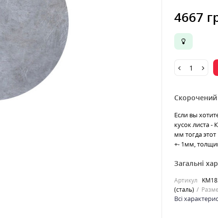
4667 г
Скорочений
Если вы хотит
кусок листа -
мм тогда этот
+- 1мм, толщин
Загальні ха
Артикул
KM18
(сталь)
Разме
Всі характери