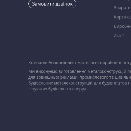
Замовити дзвінок
Зворотні
Карта с
Виробн
Акції
Компанія
Авалонінвест
має власні виробничі поту
Ми виконуємо виготовлення металоконструкцій як
для зовнішньої реклами, промислового та цивільн
будівельних металоконструкцій для будівництва н
існуючих будівель та споруд.