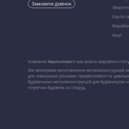
Замовити дзвінок
Зворотні
Карта с
Виробн
Акції
Компанія
Авалонінвест
має власні виробничі поту
Ми виконуємо виготовлення металоконструкцій як
для зовнішньої реклами, промислового та цивільн
будівельних металоконструкцій для будівництва н
існуючих будівель та споруд.