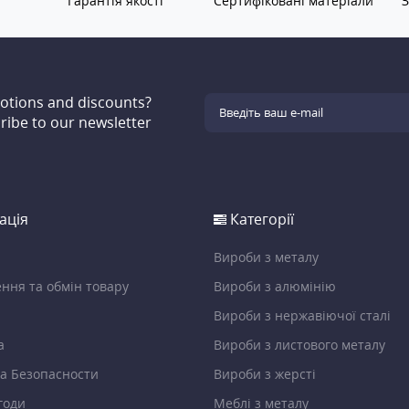
Гарантія якості
Сертифіковані матеріали
З
motions and discounts?
ribe to our newsletter
ація
Категорії
Вироби з металу
ння та обмін товару
Вироби з алюмінію
Вироби з нержавіючої сталі
а
Вироби з листового металу
а Безопасности
Вироби з жерсті
годи
Меблі з металу