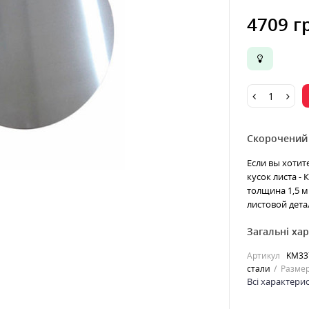
4709 г
Скорочений
Если вы хотит
кусок листа -
толщина 1,5 м
листовой дета
Загальні ха
Артикул
KM33
стали
Размер
Всі характери