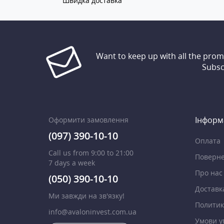
Швидка доставка
Want to keep up with all the pro
Subsc
Інформ
Оформити замовлення
(097) 390-10-10
Оплата
Call us from 9:00 to 21:00
Поверне
7 days a week
Про нас
(050) 390-10-10
Доставк
Ми завжди на зв'язку!
Политик
info@avaloninvest.com.ua
Умови у