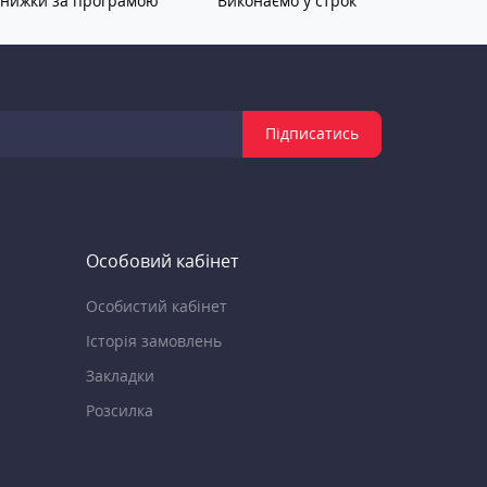
нижки за програмою
Виконаємо у строк
Підписатись
Особовий кабінет
Особистий кабінет
Історія замовлень
Закладки
Розсилка