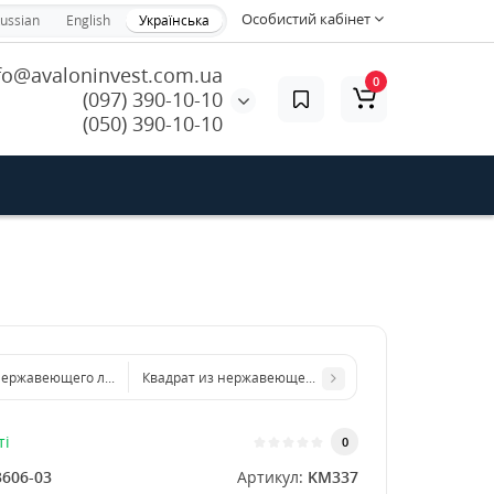
Особистий кабінет
ussian
English
Українська
fo@avaloninvest.com.ua
0
(097) 390-10-10
(050) 390-10-10
 нержавеющего листа d 800 мм диаметр толщина 1,5 мм
Квадрат из нержавеющего листа 200х200 мм размер
ті
0
3606-03
Артикул:
KM337