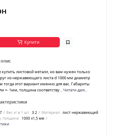
рн
Купити
 опис
е купить листовой металл, но вам нужен только
 Круг из нержавеющего листа d 1000 мм диаметр
м тогда этот вариант именно для вас. Габариты
ли +- 1мм, толщина соответству...
Читати далі...
рактеристики
7
Вес кг в 1 шт
3.2
Материал
лист нержавеющей
, толщина
1000 х1,5 мм
стики