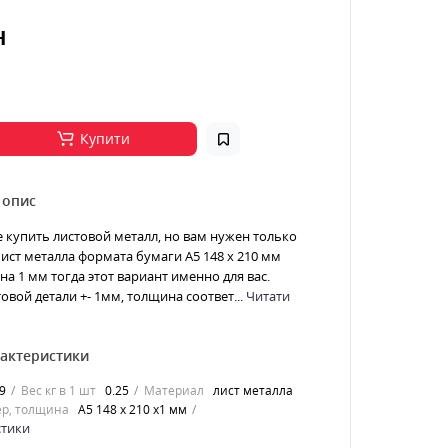
н
Купити
 опис
е купить листовой металл, но вам нужен только
 Лист металла формата бумаги А5 148 х 210 мм
а 1 мм тогда этот вариант именно для вас.
овой детали +- 1мм, толщина соответ...
Читати
рактеристики
9
Вес кг в 1 шт
0.25
Материал
лист металла
р, толщина
А5 148 х 210 х1 мм
стики