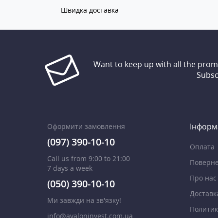
Швидка доставка
Want to keep up with all the pro
Subsc
Інформ
Оформити замовлення
(097) 390-10-10
Оплата
Call us from 9:00 to 21:00
Поверне
7 days a week
Про нас
(050) 390-10-10
Доставк
Ми завжди на зв'язку!
Политик
info@avaloninvest.com.ua