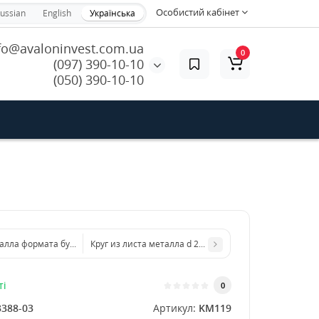
Особистий кабінет
ussian
English
Українська
fo@avaloninvest.com.ua
0
(097) 390-10-10
(050) 390-10-10
алла формата бумаги А4 210 х 297 мм размер толщина 1 мм
Круг из листа металла d 200 мм диаметр толщина 1,5
ті
0
3388-03
Артикул:
KM119