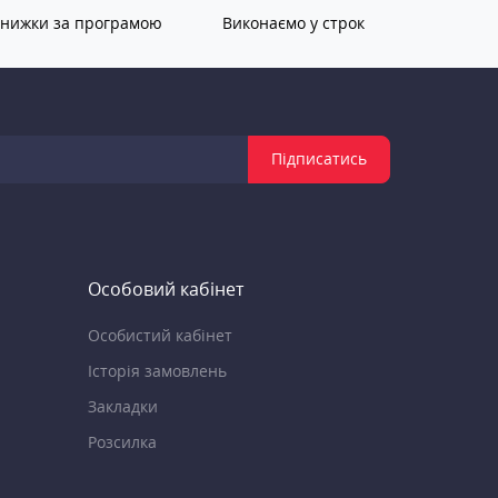
нижки за програмою
Виконаємо у строк
Підписатись
Особовий кабінет
Особистий кабінет
Історія замовлень
Закладки
Розсилка