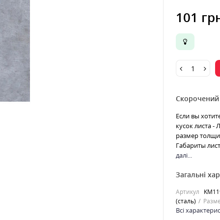
101 гр
Скорочений
Если вы хотит
кусок листа -
размер толщин
Габариты лист
далі...
Загальні ха
Артикул
KM11
(сталь)
Разме
Всі характери