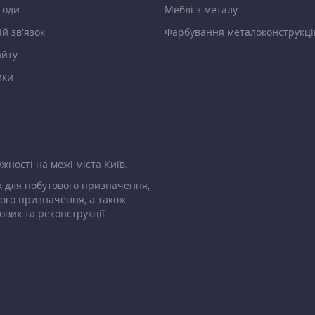
годи
Меблі з металу
й зв’язок
Фарбування металоконструкці
айту
ики
жності на межі міста Київ.
 для побутового призначення,
ого призначення, а також
ових та реконструкції