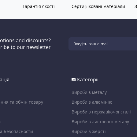
Гарантія якості
Сертифіковані матеріали
З
motions and discounts?
ribe to our newsletter
ація
Категорії
Вироби з металу
ння та обмін товару
Вироби з алюмінію
Вироби з нержавіючої сталі
а
Вироби з листового металу
а Безопасности
Вироби з жерсті