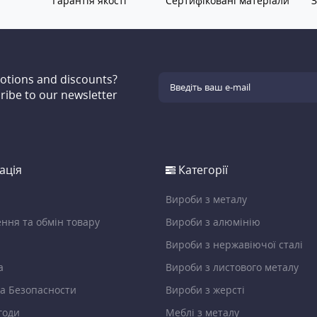
Гарантія якості
Сертифіковані матеріали
З
motions and discounts?
ribe to our newsletter
ація
Категорії
Вироби з металу
ння та обмін товару
Вироби з алюмінію
Вироби з нержавіючої сталі
а
Вироби з листового металу
а Безопасности
Вироби з жерсті
годи
Меблі з металу