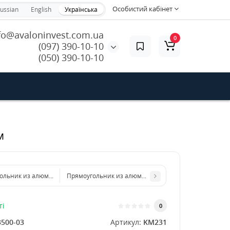
Особистий кабінет
ussian
English
Українська
fo@avaloninvest.com.ua
0
(097) 390-10-10
(050) 390-10-10
м
ольник из алюминиевого листа 200х300 мм размер толщина 1 мм
Прямоугольник из алюминиевого листа 500х1000 мм
ті
0
3500-03
Артикул:
KM231