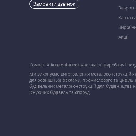
Замовити дзвінок
Зворотні
Карта с
Виробн
Акції
Компанія
Авалонінвест
має власні виробничі поту
Ми виконуємо виготовлення металоконструкцій як
для зовнішньої реклами, промислового та цивільн
будівельних металоконструкцій для будівництва н
існуючих будівель та споруд.