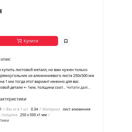
н
Купити
 опис
е купить листовой металл, но вам нужен только
 Прямоугольник из алюминиевого листа 250х500 мм
а 1 мм тогда этот вариант именно для вас.
овой детали +- 1мм, толщина соот...
Читати далі...
рактеристики
1
Вес кг в 1 шт
0.34
Материал
лист алюминия
, толщина
250 х 500 х1 мм
стики