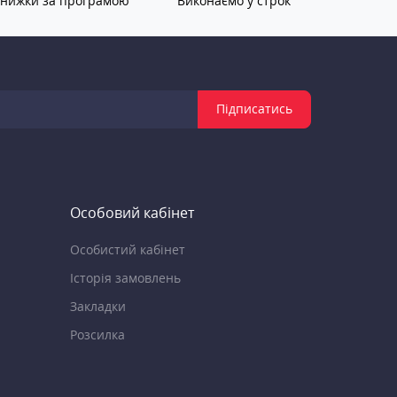
нижки за програмою
Виконаємо у строк
Підписатись
Особовий кабінет
Особистий кабінет
Історія замовлень
Закладки
Розсилка