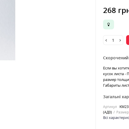
268 гр
Скорочений
Если вы хотит
кусок листа -
размер толщин
Габариты лист
Загальні ха
Артикул
KM23
(АД0)
Размер
Всі характери