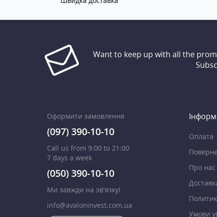
Швидка доставка
Want to keep up with all the pro
Subsc
Інформ
Оформити замовлення
(097) 390-10-10
Оплата
Call us from 9:00 to 21:00
Поверне
7 days a week
Про нас
(050) 390-10-10
Доставк
Ми завжди на зв'язку!
Политик
info@avaloninvest.com.ua
Умови у