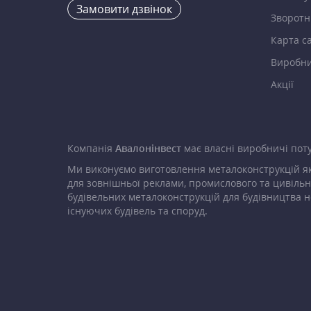
Замовити дзвінок
Зворотні
Карта с
Виробн
Акції
Компанія
Авалонінвест
має власні виробничі поту
Ми виконуємо виготовлення металоконструкцій як
для зовнішньої реклами, промислового та цивільн
будівельних металоконструкцій для будівництва н
існуючих будівель та споруд.