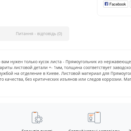
Facebook
Питання - відповідь (0)
но вам нужен только кусок листа - Прямоугольник из нержавеющ
бариты листовой детали +- 1мм, толщина соответствует заводско
лужбой на отделение в Киеве. Листовой материал для Прямоуг
о качества, без критических изъянов или следов коррозии. М