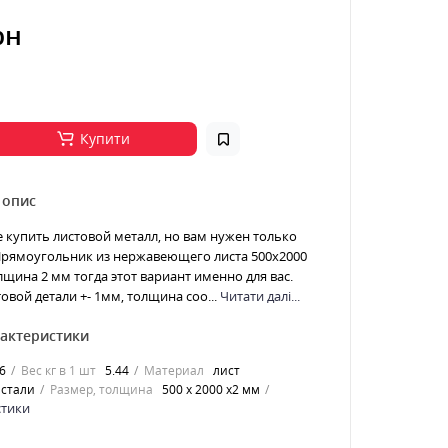
рн
Купити
 опис
е купить листовой металл, но вам нужен только
 Прямоугольник из нержавеющего листа 500х2000
щина 2 мм тогда этот вариант именно для вас.
овой детали +- 1мм, толщина соо...
Читати далі...
рактеристики
6
Вес кг в 1 шт
5.44
Материал
лист
стали
Размер, толщина
500 х 2000 х2 мм
стики