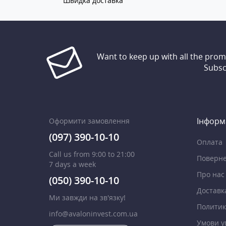
Швидка доставка
Want to keep up with all the pro
Subsc
Інформ
Оформити замовлення
(097) 390-10-10
Оплата
Call us from 9:00 to 21:00
Поверне
7 days a week
Про нас
(050) 390-10-10
Доставк
Ми завжди на зв'язку!
Политик
info@avaloninvest.com.ua
Умови у