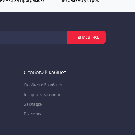
нижки за програмою
Виконаємо у строк
Підписатись
Особовий кабінет
Особистий кабінет
Історія замовлень
Закладки
Розсилка