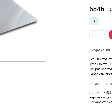
6846 г
Скорочений
Если вы хотит
кусок листа -
мм размер тол
Габариты лист
Загальні ха
Артикул
KM36
нержавеющей 
Всі характери