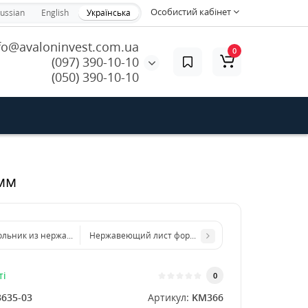
Особистий кабінет
ussian
English
Українська
fo@avaloninvest.com.ua
0
(097) 390-10-10
(050) 390-10-10
мм
ольник из нержавеющего листа 500х1000 мм размер толщина 2 мм
Нержавеющий лист формата бумаги А3 297 х 420 мм
ті
0
3635-03
Артикул:
KM366