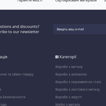
Гарантія якості
Сертифіковані матеріали
З
motions and discounts?
ribe to our newsletter
ація
Категорії
Вироби з металу
ння та обмін товару
Вироби з алюмінію
Вироби з нержавіючої сталі
а
Вироби з листового металу
а Безопасности
Вироби з жерсті
годи
Меблі з металу