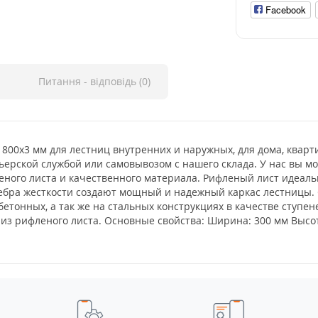
Facebook
Питання - відповідь (0)
00x3 мм для лестниц внутренних и наружных, для дома, кварт
ьерской службой или самовывозом с нашего склада. У нас вы м
ого листа и качественного материала. Рифленый лист идеальн
ребра жесткости создают мощный и надежный каркас лестницы.
бетонных, а так же на стальных конструкциях в качестве ступ
из рифленого листа. Основные свойства: Ширина: 300 мм Высота