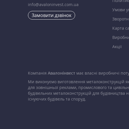
Политик
info@avaloninvest.com.ua
Умови у
Замовити дзвінок
Зворотні
Карта с
Виробн
Акції
Компанія
Авалонінвест
має власні виробничі поту
Ми виконуємо виготовлення металоконструкцій як
для зовнішньої реклами, промислового та цивільн
будівельних металоконструкцій для будівництва н
існуючих будівель та споруд.