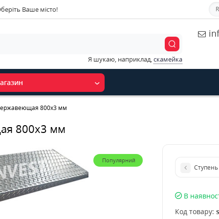
беріть Ваше місто!
R
in
Я шукаю, наприклад,
скамейка
агазин
нержавеющая 800x3 мм
ая 800x3 мм
Популярний
Ступень
В наявнос
Код товару: