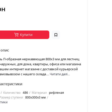
рн
Купити
 опис
нь П-образная нержавеющая 800x3 мм для лестниц
наружных, для дома, квартиры, офиса или магазина
ашем интернет магазине с доставкой курьерской
амовывозом с нашего склада....
Читати далі...
рактеристики
Количество
486
Материал
рифленая
Размер ступени
800x300x3 мм
стики