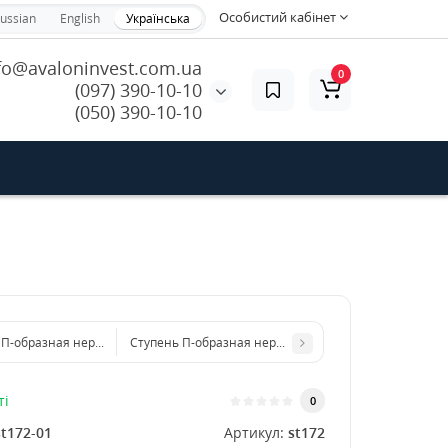
Особистий кабінет
ussian
English
Українська
fo@avaloninvest.com.ua
0
(097) 390-10-10
(050) 390-10-10
 П-образная нержавеющая 600x4 мм
Ступень П-образная нержавеющая 800x4 мм
ті
0
st172-01
Артикул:
st172