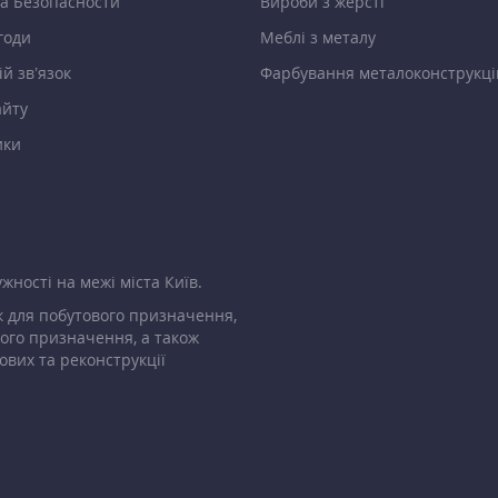
а Безопасности
Вироби з жерсті
годи
Меблі з металу
й зв’язок
Фарбування металоконструкці
айту
ики
жності на межі міста Київ.
 для побутового призначення,
ого призначення, а також
ових та реконструкції