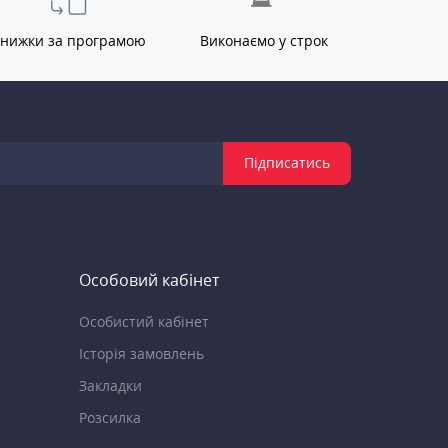
нижки за програмою
Виконаємо у строк
Підписатись
Особовий кабінет
Особистий кабінет
Історія замовлень
Закладки
Розсилка