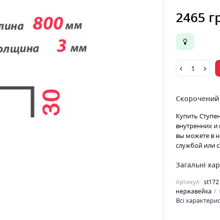
2465 г
Скорочений
Купить Ступе
внутренних и 
вы можете в н
службой или с
Загальні ха
Артикул
st172
нержавейка
Всі характери