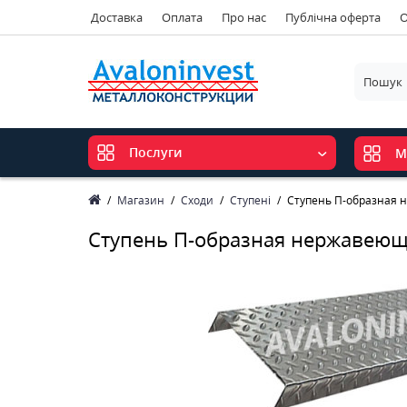
Доставка
Оплата
Про нас
Публічна оферта
О
Послуги
М
Магазин
Сходи
Ступені
Ступень П-образная 
Ступень П-образная нержавеющ