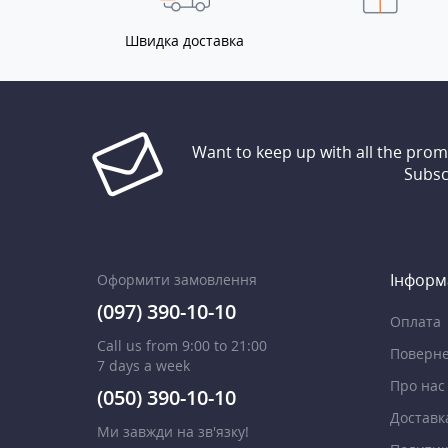
Швидка доставка
Want to keep up with all the pro
Subsc
Інформ
Оформити замовлення
(097) 390-10-10
Оплата
Call us from 9:00 to 21:00
Поверне
7 days a week
Про нас
(050) 390-10-10
Доставк
Ми завжди на зв'язку!