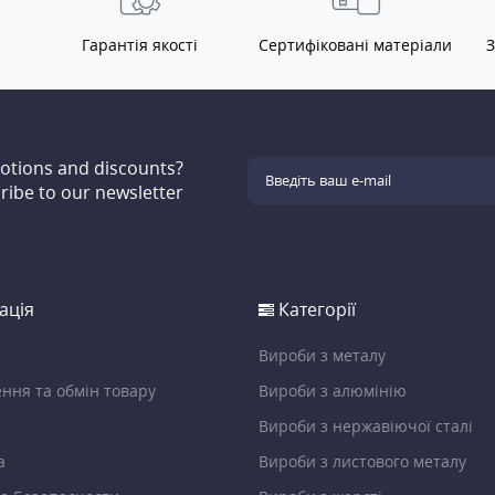
Гарантія якості
Сертифіковані матеріали
З
motions and discounts?
ribe to our newsletter
ація
Категорії
Вироби з металу
ння та обмін товару
Вироби з алюмінію
Вироби з нержавіючої сталі
а
Вироби з листового металу