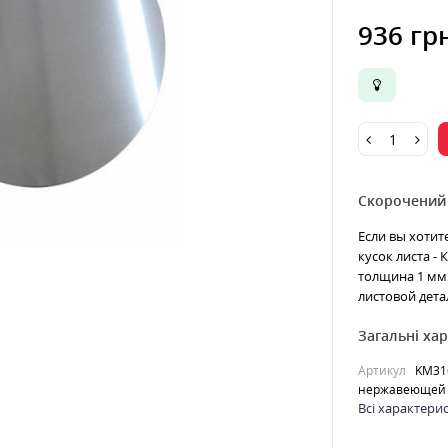
936 гр
Скорочений
Если вы хотит
кусок листа -
толщина 1 мм 
листовой детал
Загальні ха
Артикул
KM31
нержавеющей 
Всі характери