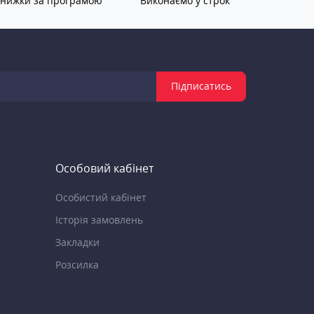
нижки за програмою
Виконаємо у строк
Підписатись
Особовий кабінет
Особистий кабінет
Історія замовлень
Закладки
Розсилка