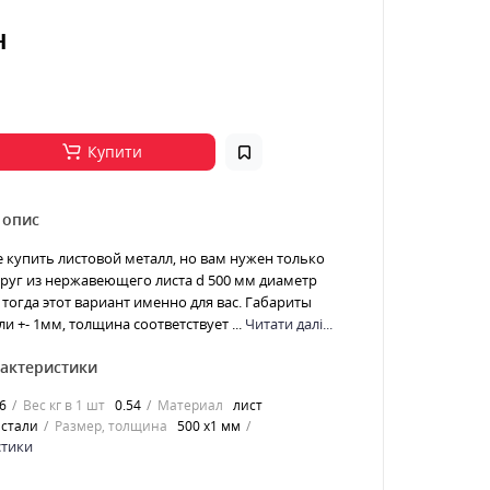
н
Купити
 опис
е купить листовой металл, но вам нужен только
 Круг из нержавеющего листа d 500 мм диаметр
тогда этот вариант именно для вас. Габариты
и +- 1мм, толщина соответствует ...
Читати далі...
рактеристики
6
Вес кг в 1 шт
0.54
Материал
лист
стали
Размер, толщина
500 х1 мм
стики