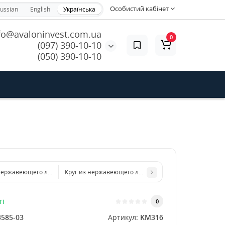
Особистий кабінет
ussian
English
Українська
fo@avaloninvest.com.ua
0
(097) 390-10-10
(050) 390-10-10
 нержавеющего листа d 400 мм диаметр толщина 1 мм
Круг из нержавеющего листа d 800 мм диаметр толщ
ті
0
3585-03
Артикул:
KM316