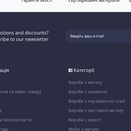
Гарантія якості
Сертифіковані матеріали
З
motions and discounts?
ribe to our newsletter
ація
Категорії
Вироби з металу
ння та обмін товару
Вироби з алюмінію
Вироби з нержавіючої сталі
а
Вироби з листового металу
а Безопасности
Вироби з жерсті
годи
Меблі з металу