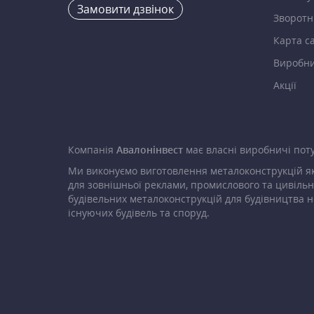
Замовити дзвінок
Зворотні
Карта с
Виробн
Акції
Компанія
Авалонінвест
має власні виробничі поту
Ми виконуємо виготовлення металоконструкцій як
для зовнішньої реклами, промислового та цивільн
будівельних металоконструкцій для будівництва н
існуючих будівель та споруд.