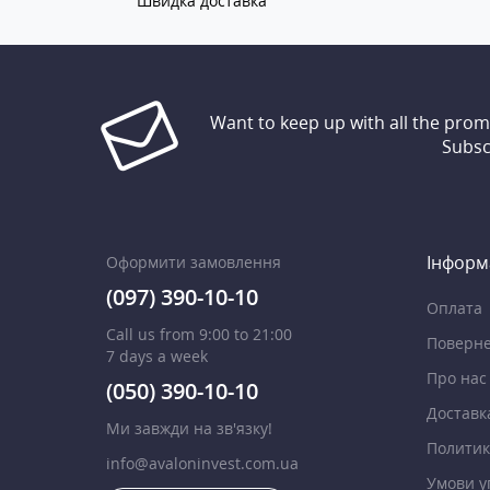
Швидка доставка
Want to keep up with all the pro
Subsc
Інформ
Оформити замовлення
(097) 390-10-10
Оплата
Call us from 9:00 to 21:00
Поверне
7 days a week
Про нас
(050) 390-10-10
Доставк
Ми завжди на зв'язку!
Политик
info@avaloninvest.com.ua
Умови у