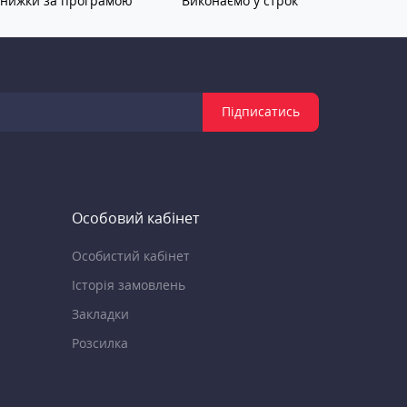
нижки за програмою
Виконаємо у строк
Підписатись
Особовий кабінет
Особистий кабінет
Історія замовлень
Закладки
Розсилка