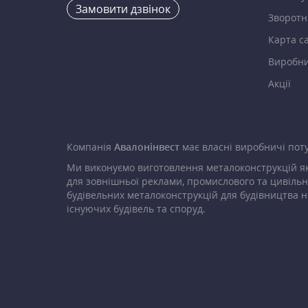
Замовити дзвінок
Зворотні
Карта с
Виробн
Акції
Компанія
Авалонінвест
має власні виробничі поту
Ми виконуємо виготовлення металоконструкцій як
для зовнішньої реклами, промислового та цивільн
будівельних металоконструкцій для будівництва н
існуючих будівель та споруд.