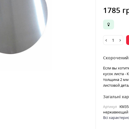
1785 г
Скорочений
Если вы хотит
кусок листа -
толщина 2 мм 
листовой детал
Загальні ха
Артикул
KM35
нержавеющей 
Всі характери