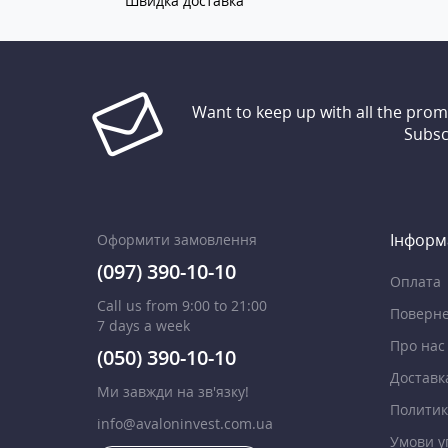
Швидка доставка
Want to keep up with all the pro
Subsc
Інформ
Оформити замовлення
(097) 390-10-10
Оплата
Call us from 9:00 to 21:00
Поверне
7 days a week
Про нас
(050) 390-10-10
Доставк
Ми завжди на зв'язку!
Политик
info@avaloninvest.com.ua
Умови у