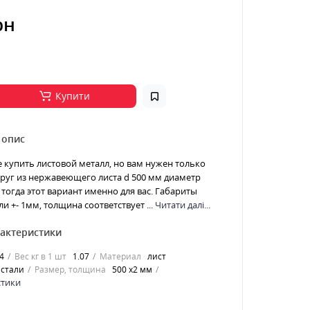
рн
Купити
 опис
е купить листовой металл, но вам нужен только
 Круг из нержавеющего листа d 500 мм диаметр
тогда этот вариант именно для вас. Габариты
и +- 1мм, толщина соответствует ...
Читати далі...
рактеристики
4
Вес кг в 1 шт
1.07
Материал
лист
стали
Размер, толщина
500 х2 мм
стики