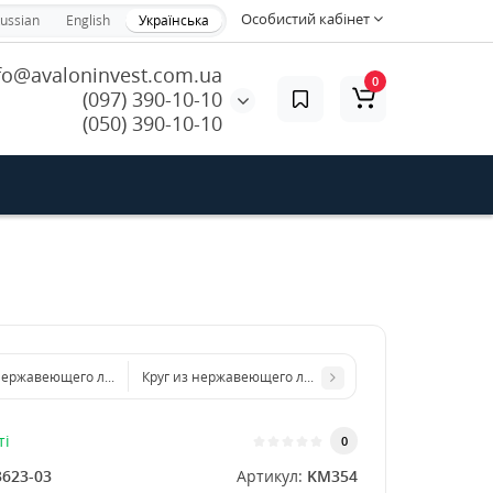
Особистий кабінет
ussian
English
Українська
fo@avaloninvest.com.ua
0
(097) 390-10-10
(050) 390-10-10
 нержавеющего листа d 400 мм диаметр толщина 2 мм
Круг из нержавеющего листа d 800 мм диаметр толщ
ті
0
3623-03
Артикул:
KM354