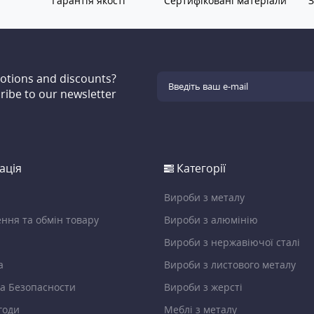
Гарантія якості
Сертифіковані матеріали
З
motions and discounts?
ribe to our newsletter
ація
Категорії
Вироби з металу
ння та обмін товару
Вироби з алюмінію
Вироби з нержавіючої сталі
а
Вироби з листового металу
а Безопасности
Вироби з жерсті
годи
Меблі з металу