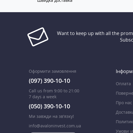
Швидка доставка
Want to keep up with all the pro
Subsc
Інформ
Оформити замовлення
(097) 390-10-10
Оплата
Call us from 9:00 to 21:00
Поверне
7 days a week
Про нас
(050) 390-10-10
Доставк
Ми завжди на зв'язку!
Политик
info@avaloninvest.com.ua
Умови у