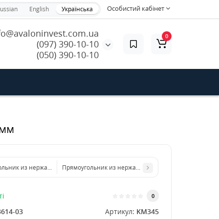
Особистий кабінет
ussian
English
Українська
fo@avaloninvest.com.ua
0
(097) 390-10-10
(050) 390-10-10
 мм
ольник из нержавеющего листа 200х300 мм размер толщина 1,5 мм
Прямоугольник из нержавеющего листа 500х1000 мм
ті
0
3614-03
Артикул:
KM345