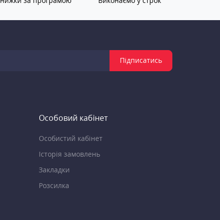
нижки за програмою
Виконаємо у строк
Підписатись
Особовий кабінет
Особистий кабінет
Історія замовлень
Закладки
Розсилка