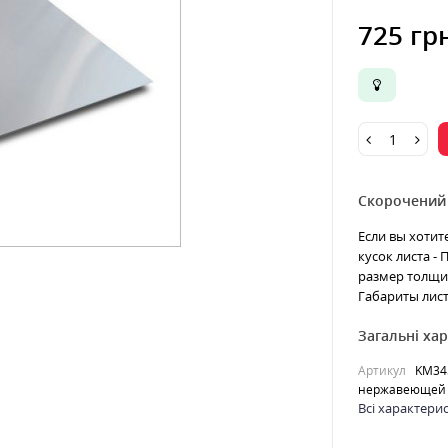
725 гр
Скорочений
Если вы хотит
кусок листа -
размер толщин
Габариты лист
Загальні ха
Артикул
KM34
нержавеющей 
Всі характери