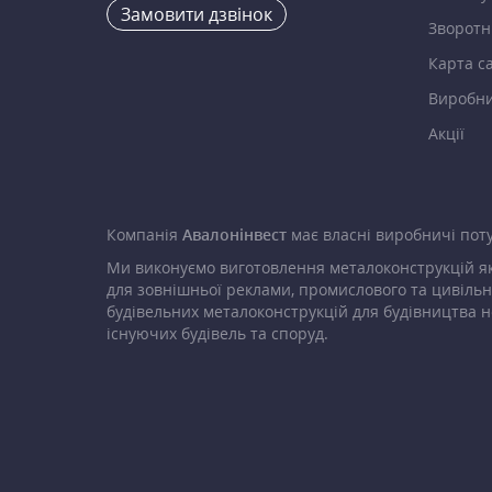
Замовити дзвінок
Зворотні
Карта с
Виробн
Акції
Компанія
Авалонінвест
має власні виробничі поту
Ми виконуємо виготовлення металоконструкцій як
для зовнішньої реклами, промислового та цивільн
будівельних металоконструкцій для будівництва н
існуючих будівель та споруд.