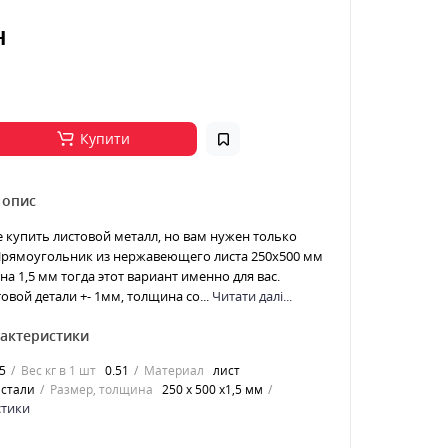
н
Купити
 опис
е купить листовой металл, но вам нужен только
 Прямоугольник из нержавеющего листа 250х500 мм
а 1,5 мм тогда этот вариант именно для вас.
овой детали +- 1мм, толщина со...
Читати далі...
рактеристики
5
Вес кг в 1 шт
0.51
Материал
лист
стали
Размер, толщина
250 х 500 х1,5 мм
стики