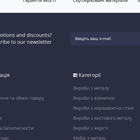
Гарантія якості
Сертифіковані матеріали
З
motions and discounts?
ribe to our newsletter
ація
Категорії
Вироби з металу
ння та обмін товару
Вироби з алюмінію
Вироби з нержавіючої сталі
а
Вироби з листового металу
а Безопасности
Вироби з жерсті
годи
Меблі з металу